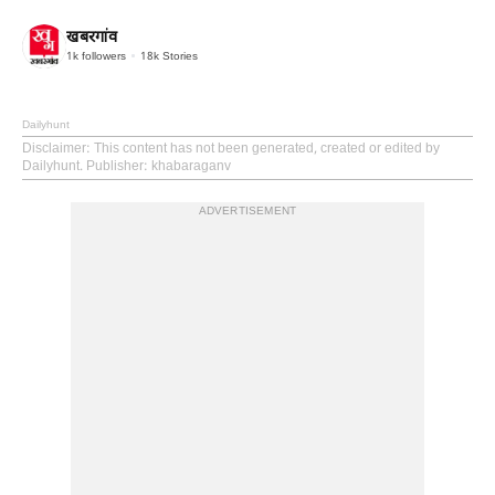
खबरगांव
1k
followers
18k
Stories
Dailyhunt
Disclaimer
: This content has not been generated, created or edited by
Dailyhunt. Publisher: khabaraganv
ADVERTISEMENT