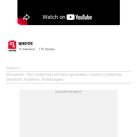
खबरगांव
1k
followers
17k
Stories
Dailyhunt
Disclaimer
: This content has not been generated, created or edited by
Dailyhunt. Publisher: khabaraganv
ADVERTISEMENT