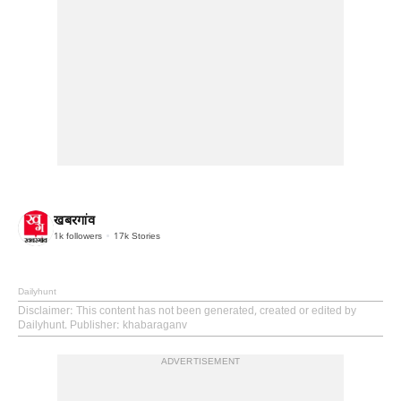
खबरगांव
1k
followers
17k
Stories
Dailyhunt
Disclaimer
: This content has not been generated, created or edited by
Dailyhunt. Publisher: khabaraganv
ADVERTISEMENT