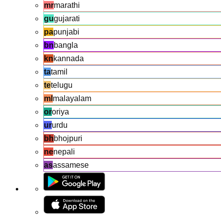
mr
marathi
gu
gujarati
pa
punjabi
bn
bangla
kn
kannada
ta
tamil
te
telugu
ml
malayalam
or
oriya
ur
urdu
bh
bhojpuri
ne
nepali
as
assamese