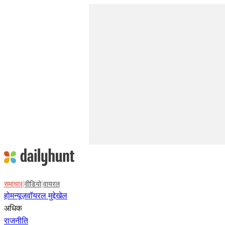
|
|
समाचार
वीडियो
वायरल
होम
न्यूज़
वॉयरल मुद्दे
खेल
अधिक
राजनीति