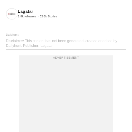
Lagatar
5.8k
followers
226k
Stories
Dailyhunt
Disclaimer
: This content has not been generated, created or edited by
Dailyhunt. Publisher: Lagatar
ADVERTISEMENT