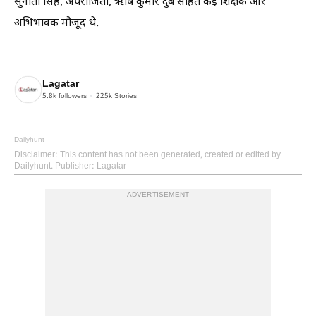
सुनीता सिंह, अपराजिता, ऋषि कुमार दुबे सहित कई शिक्षक और
अभिभावक मौजूद थे.
Lagatar
5.8k
followers
225k
Stories
Dailyhunt
Disclaimer
: This content has not been generated, created or edited by
Dailyhunt. Publisher: Lagatar
ADVERTISEMENT