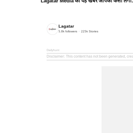
Lagatar Media की यह खबर आपको कैसी लगी. नीचे
Lagatar
5.8k
followers
225k
Stories
Dailyhunt
Disclaimer
: This content has not been generated, crea