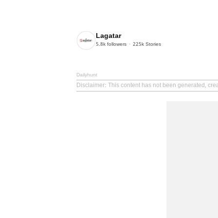
Lagatar
5.8k
followers
225k
Stories
Dailyhunt
Disclaimer
: This content has not been generated, crea