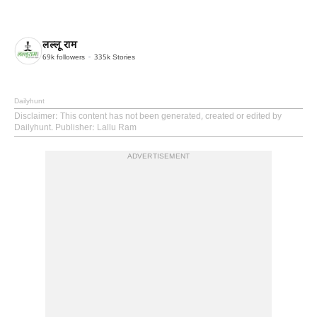
लल्लू राम
69k
followers
335k
Stories
Dailyhunt
Disclaimer
: This content has not been generated, created or edited by
Dailyhunt. Publisher: Lallu Ram
ADVERTISEMENT