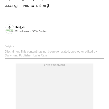
उनका पुनः आभार व्यक्त किया है.
लल्लू राम
69k
followers
335k
Stories
Dailyhunt
Disclaimer
: This content has not been generated, created or edited by
Dailyhunt. Publisher: Lallu Ram
ADVERTISEMENT