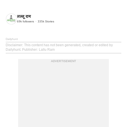
लल्लू राम
69k
followers
335k
Stories
Dailyhunt
Disclaimer
: This content has not been generated, created or edited by
Dailyhunt. Publisher: Lallu Ram
ADVERTISEMENT