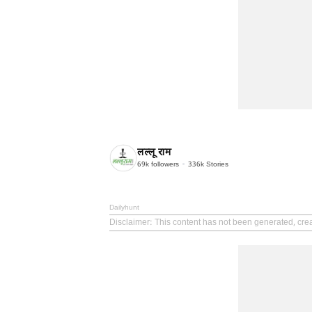
लल्लू राम
69k
followers
336k
Stories
Dailyhunt
Disclaimer
: This content has not been generated, cre