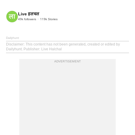
Live हलचल
49k
followers
119k
Stories
Dailyhunt
Disclaimer
: This content has not been generated, created or edited by
Dailyhunt. Publisher: Live Halchal
ADVERTISEMENT