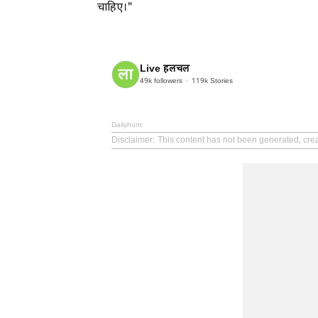
चाहिए।"
Live हलचल
49k
followers
119k
Stories
Dailyhunt
Disclaimer
: This content has not been generated, crea