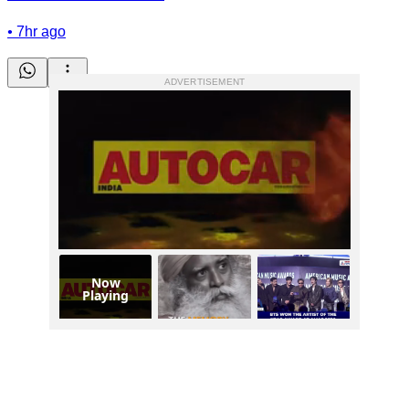
•
7hr ago
ADVERTISEMENT
Now
Playing