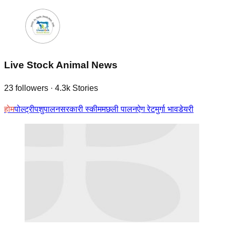
Live Stock Animal News
23
followers
·
4.3k
Stories
होम
पोल्ट्री
पशुपालन
सरकारी स्की‍म
मछली पालन
ऐग रेट
मुर्गा भाव
डेयरी