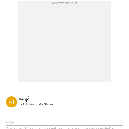
ADVERTISEMENT
मायापुरी
13k
followers
56k
Stories
Dailyhunt
Disclaimer
: This content has not been generated, created or edited by