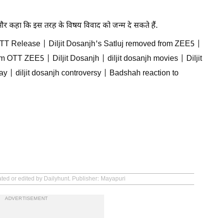
 और कहा कि इस तरह के विषय विवाद को जन्म दे सकते हैं.
 OTT Release | Diljit Dosanjh's Satluj removed from ZEE5 |
TT ZEE5 | Diljit Dosanjh | diljit dosanjh movies | Diljit
ay | diljit dosanjh controversy | Badshah reaction to
ated or edited by Dailyhunt. Publisher: Mayapuri
ADVERTISEMENT