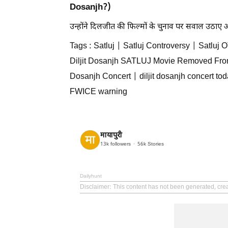
Dosanjh?)
उन्होंने दिलजीत की फिल्मों के चुनाव पर सवाल उठाए
Tags : Satluj | Satluj Controversy | Satluj
Diljit Dosanjh SATLUJ Movie Removed From O
Dosanjh Concert | diljit dosanjh concert tod
FWICE warning
मायापुरी
13k
followers
56k
Stories
Dailyhunt
Disclaimer
: This content has not been generated, cre