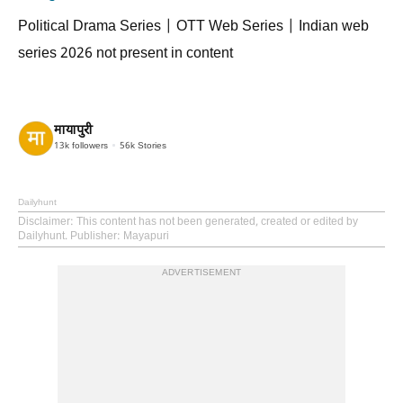
Political Drama Series | OTT Web Series | Indian web
series 2026 not present in content
मायापुरी
13k
followers
56k
Stories
Dailyhunt
Disclaimer
: This content has not been generated, created or edited by
Dailyhunt. Publisher: Mayapuri
ADVERTISEMENT