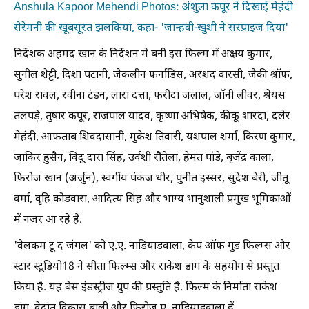
Anshula Kapoor Mehendi Photos: अंशुला कपूर ने दिखाई मेहंदी
सेरेमनी की खूबसूरत झलकियां, कहा- 'जान्हवी-खुशी ने सरप्राइज दिया'
निर्देशक अहमद खान के निर्देशन में बनी इस फिल्म में अक्षय कुमार,
सुनील शेट्टी, दिशा पटानी, जैकलीन फर्नांडिस, अरशद वारसी, जैकी श्रॉफ,
परेश रावल, रवीना टंडन, लारा दत्ता, फरीदा जलाल, जॉनी लीवर, श्रेयस
तलपड़े, तुषार कपूर, राजपाल यादव, कृष्णा अभिषेक, कीकू शारदा, दलेर
मेहंदी, आफताब शिवदासानी, मुकेश तिवारी, यशपाल शर्मा, किरण कुमार,
जाकिर हुसैन, विंदू दारा सिंह, उर्वशी रौतेला, हेमंत पांडे, बृजेंद्र काला,
फिरोज खान (अर्जुन), स्वर्गीय पंकज धीर, पुनीत इस्सर, सुदेश बेरी, जीतू
वर्मा, वृहि कोडवारा, आदित्य सिंह और भाग्य भानुशाली प्रमुख भूमिकाओं
में नजर आ रहे हैं.
'वेलकम टू द जंगल' को ए.ए. नाडियाडवाला, केप ऑफ गुड फिल्म्स और
स्टार स्टूडियो18 ने सीता फिल्म्स और राकेश डांग के सहयोग से प्रस्तुत
किया है. यह बेस इंडस्ट्रीज ग्रुप की प्रस्तुति है. फिल्म के निर्माता राकेश
डांग, वेदांत विकास बाली और फिरोज ए. नाडियाडवाला हैं.