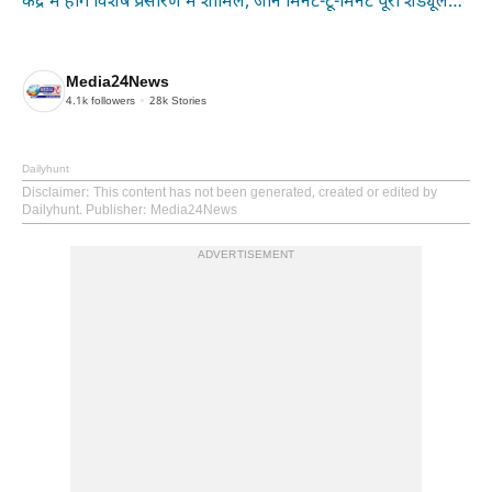
केंद्र में होंगे विशेष प्रसारण में शामिल, जानें मिनट-टू-मिनट पूरा शेड्यूल…
Media24News
4.1k
followers
28k
Stories
Dailyhunt
Disclaimer
: This content has not been generated, created or edited by
Dailyhunt. Publisher: Media24News
ADVERTISEMENT