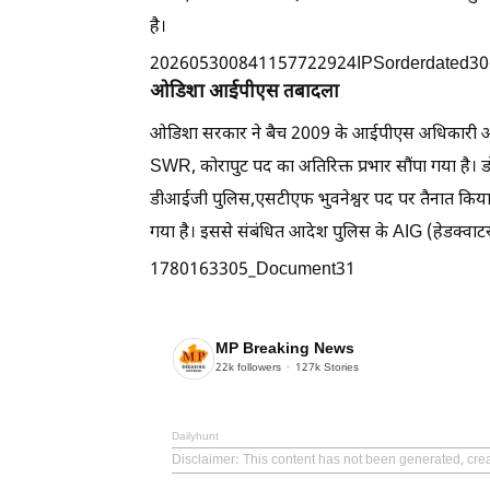
है।
202605300841157722924IPSorderdated30
ओडिशा आईपीएस तबादला
ओडिशा सरकार ने बैच 2009 के आईपीएस अधिकारी अखि
SWR, कोरापुट पद का अतिरिक्त प्रभार सौंपा गया है।
डीआईजी पुलिस,एसटीएफ भुवनेश्वर पद पर तैनात किया गय
गया है। इससे संबंधित आदेश पुलिस के AIG (हेडक्वाट
1780163305_Document31
MP Breaking News
22k
followers
127k
Stories
Dailyhunt
Disclaimer
: This content has not been generated, cr