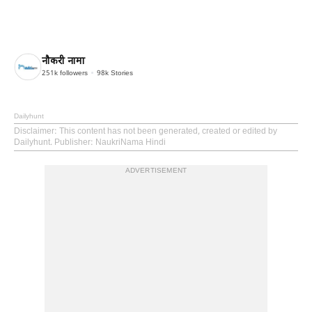
नौकरी नामा
251k
followers
98k
Stories
Dailyhunt
Disclaimer
: This content has not been generated, created or edited by
Dailyhunt. Publisher: NaukriNama Hindi
ADVERTISEMENT