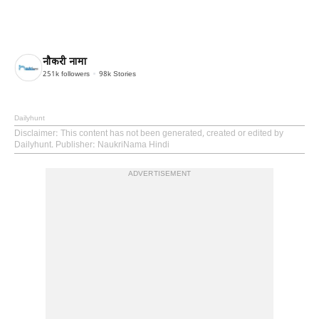
नौकरी नामा
251k
followers
98k
Stories
Dailyhunt
Disclaimer
: This content has not been generated, created or edited by
Dailyhunt. Publisher: NaukriNama Hindi
ADVERTISEMENT