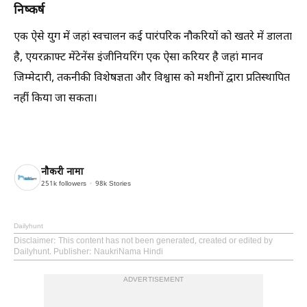
निष्कर्ष
एक ऐसे युग में जहां स्वचालन कई पारंपरिक नौकरियों को खतरे में डालता
है, एयरक्राफ्ट मेंटेनेंस इंजीनियरिंग एक ऐसा करियर है जहां मानव
जिम्मेदारी, तकनीकी विशेषज्ञता और विश्वास को मशीनों द्वारा प्रतिस्थापित
नहीं किया जा सकता।
नौकरी नामा
251k
followers
98k
Stories
Dailyhunt
Disclaimer
: This content has not been generated, created or edited by
Dailyhunt. Publisher: NaukriNama Hindi
ADVERTISEMENT