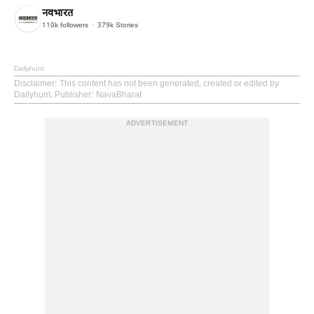
नवभारत
110k
followers
379k
Stories
Dailyhunt
Disclaimer
: This content has not been generated, created or edited by
Dailyhunt. Publisher: NavaBharat
ADVERTISEMENT