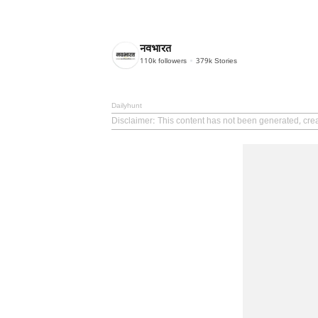
नवभारत
110k
followers
379k
Stories
Dailyhunt
Disclaimer
: This content has not been generated, cre