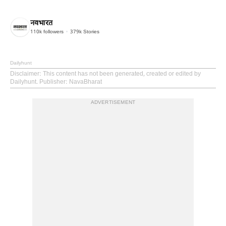
नवभारत
110k
followers
379k
Stories
Dailyhunt
Disclaimer
: This content has not been generated, created or edited by
Dailyhunt. Publisher: NavaBharat
ADVERTISEMENT