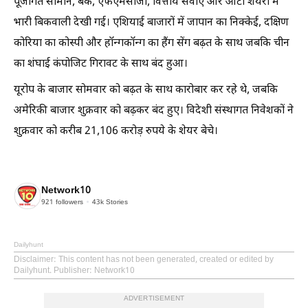
पूंजीगत सामान, बैंक, एफएमसीजी, वित्तीय सेवाएं और ऑटो शेयरों में
भारी बिकवाली देखी गई। एशियाई बाजारों में जापान का निक्केई, दक्षिण
कोरिया का कोस्पी और हॉन्गकॉन्ग का हैंग सेंग बढ़त के साथ जबकि चीन
का शंघाई कंपोजिट गिरावट के साथ बंद हुआ।
यूरोप के बाजार सोमवार को बढ़त के साथ कारोबार कर रहे थे, जबकि
अमेरिकी बाजार शुक्रवार को बढ़कर बंद हुए। विदेशी संस्थागत निवेशकों ने
शुक्रवार को करीब 21,106 करोड़ रुपये के शेयर बेचे।
Network10
921
followers
43k
Stories
Dailyhunt
Disclaimer
: This content has not been generated, created or edited by
Dailyhunt. Publisher: Network10
ADVERTISEMENT