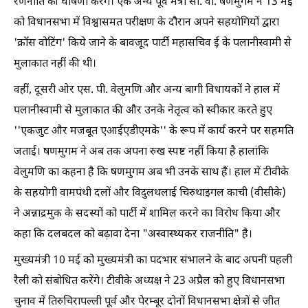
रणनीति की घोषणा करेंगे। एक अन्य पूर्व मंत्री सी. वी. षणमुगम ने 13 मई
को विधानसभा में विश्वासमत परीक्षण के दौरान अपने सहयोगियों द्वारा
'क्रॉस वोटिंग' किये जाने के बावजूद पार्टी महासचिव ई़ के पलानीस्वामी से
मुलाकात नहीं की थी।
वहीं, दूसरी ओर एस. पी. वेलुमणि और अन्य बागी विधायकों ने हाल में
पलानीस्वामी से मुलाकात की और उनके नेतृत्व को स्वीकार करते हुए
''एकजुट और मजबूत एआईएडीएमके'' के रूप में कार्य करने पर सहमति
जताई। षणमुगम ने अब तक अपना रुख स्पष्ट नहीं किया है हालांकि
वेलुमणि का कहना है कि षणमुगम अब भी उनके साथ हैं। हाल में टीवीके
के सहयोगी वामपंथी दलों और विदुलथलाई चिरुथाइगल काची (वीसीके)
ने अन्नाद्रमुक के सदस्यों को पार्टी में शामिल करने का विरोध किया और
कहा कि दलबदल को बढ़ावा देना "अस्वास्थ्यकर राजनीति" है।
मुख्यमंत्री 10 मई को मुख्यमंत्री का पदभार संभालने के बाद अपनी पहली
रैली को संबोधित करेंगे। टीवीके अध्यक्ष ने 23 अप्रैल को हुए विधानसभा
चुनाव में तिरुचिरापल्ली पूर्व और पेरम्बूर दोनों विधानसभा क्षेत्रों से जीत