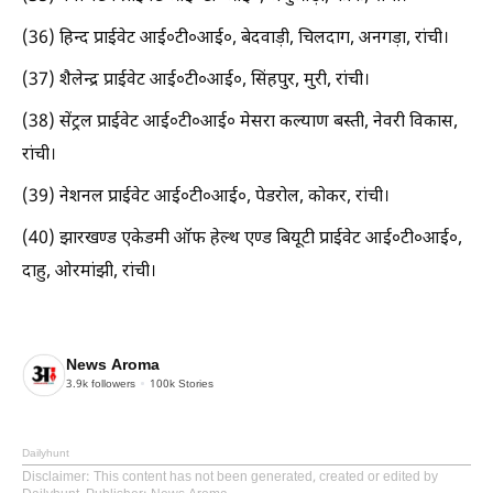
(36) हिन्द प्राईवेट आई०टी०आई०, बेदवाड़ी, चिलदाग, अनगड़ा, रांची।
(37) शैलेन्द्र प्राईवेट आई०टी०आई०, सिंहपुर, मुरी, रांची।
(38) सेंट्रल प्राईवेट आई०टी०आई० मेसरा कल्याण बस्ती, नेवरी विकास,
रांची।
(39) नेशनल प्राईवेट आई०टी०आई०, पेडरोल, कोकर, रांची।
(40) झारखण्ड एकेडमी ऑफ हेल्थ एण्ड बियूटी प्राईवेट आई०टी०आई०,
दाहु, ओरमांझी, रांची।
News Aroma
3.9k
followers
100k
Stories
Dailyhunt
Disclaimer
: This content has not been generated, created or edited by