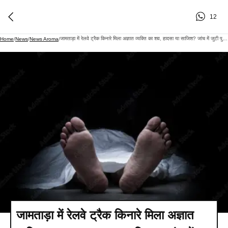
12
जामताड़ा में रेलवे ट्रैक किनारे मिला अज्ञात व्यक्ति का शव, हादसा या साजिश? जांच में जुटी पुलिस
Home
/
News
/
News Aroma
/
जामताड़ा में रेलवे ट्रैक किनारे मिला अज्ञात