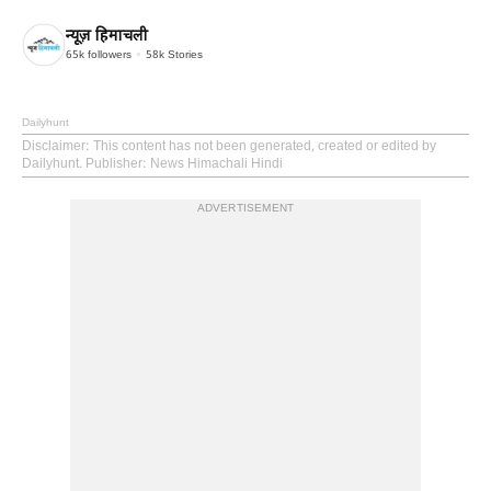
न्यूज़ हिमाचली
65k
followers
58k
Stories
Dailyhunt
Disclaimer
: This content has not been generated, created or edited by
Dailyhunt. Publisher: News Himachali Hindi
ADVERTISEMENT