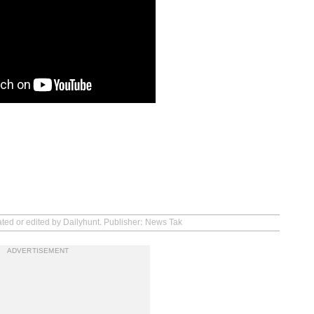
ated or edited by Dailyhunt. Publisher: News Tak
ADVERTISEMENT