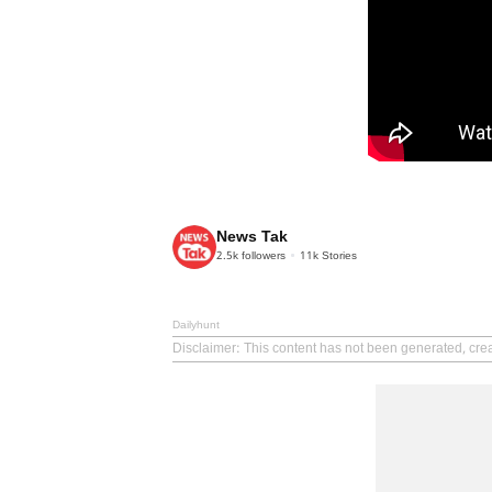
News Tak
2.5k
followers
11k
Stories
Dailyhunt
Disclaimer
: This content has not been generated, cre