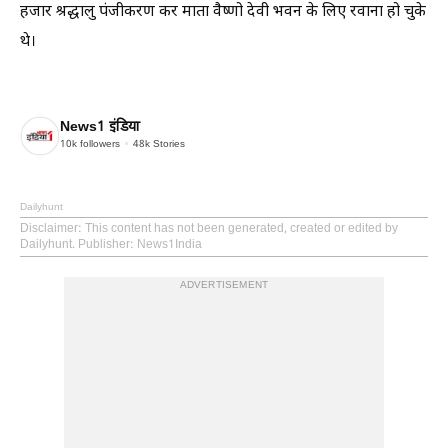
हजार श्रद्धालु पंजीकरण कर माता वैष्णो देवी भवन के लिए रवाना हो चुके
थे।
News1 इंडिया
10k
followers
48k
Stories
Dailyhunt
Disclaimer
: This content has not been generated, created or edited by
Dailyhunt. Publisher: News1India
ADVERTISEMENT