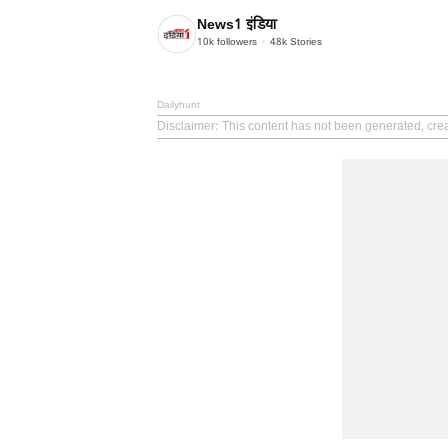
News1 इंडिया
10k
followers
48k
Stories
Dailyhunt
Disclaimer
: This content has not been generated, cre