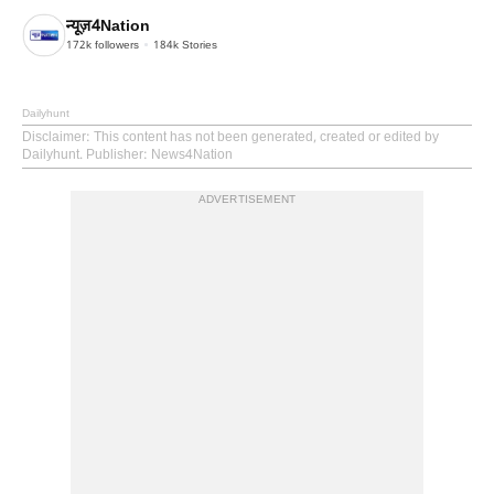
न्यूज़4Nation
172k
followers
184k
Stories
Dailyhunt
Disclaimer
: This content has not been generated, created or edited by
Dailyhunt. Publisher: News4Nation
ADVERTISEMENT