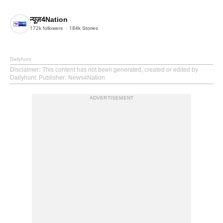
न्यूज़4Nation
172k
followers
184k
Stories
Dailyhunt
Disclaimer
: This content has not been generated, created or edited by
Dailyhunt. Publisher: News4Nation
ADVERTISEMENT