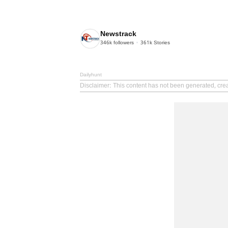
Newstrack
346k
followers
361k
Stories
Dailyhunt
Disclaimer
: This content has not been generated, cre