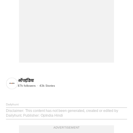
ऑपइंडिया
87k
followers
43k
Stories
Dailyhunt
Disclaimer
: This content has not been generated, created or edited by
Dailyhunt. Publisher: OpIndia Hindi
ADVERTISEMENT