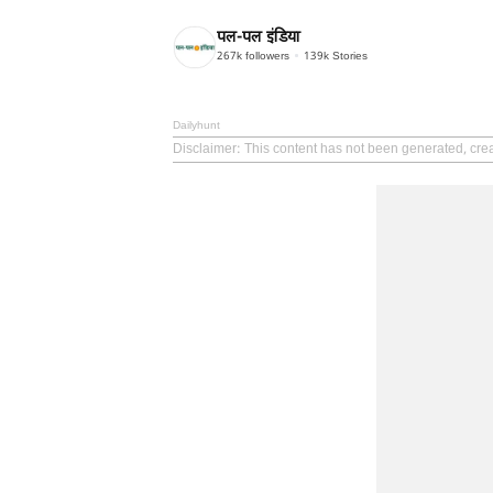
पल-पल इंडिया
267k
followers
139k
Stories
Dailyhunt
Disclaimer
: This content has not been generated, crea