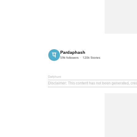
Pardaphash
59k
followers
120k
Stories
Dailyhunt
Disclaimer
: This content has not been generated, cre