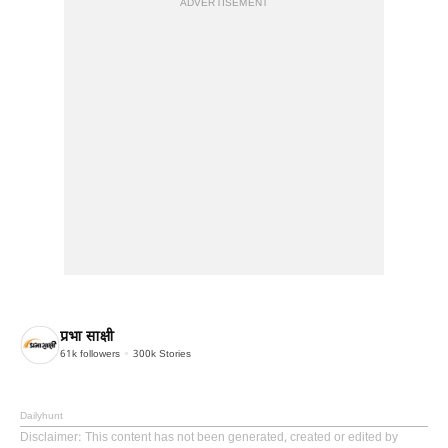
ADVERTISEMENT
प्रभा साक्षी
61k
followers
300k
Stories
Dailyhunt
Disclaimer
: This content has not been generated, created or edited by