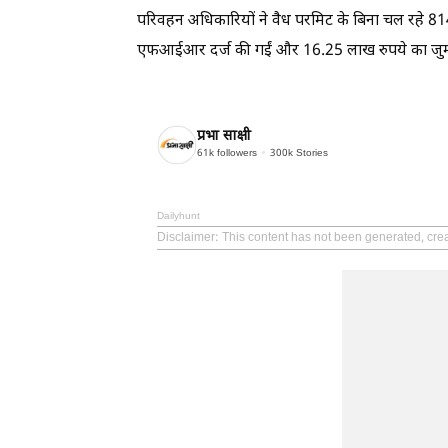
परिवहन अधिकारियों ने वैध परमिट के बिना चल रहे 814
एफआईआर दर्ज की गईं और 16.25 लाख रुपये का जुर्म
प्रभा साक्षी
61k
followers
300k
Stories
Dailyhunt
Disclaimer
: This content has not been generated, cre