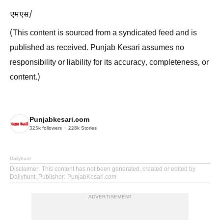
एमएस/
(This content is sourced from a syndicated feed and is
published as received. Punjab Kesari assumes no
responsibility or liability for its accuracy, completeness, or
content.)
Punjabkesari.com
325k
followers
228k
Stories
Dailyhunt
Disclaimer
: This content has not been generated, created or edited by
Dailyhunt. Publisher: PunjabKesari.com
ADVERTISEMENT