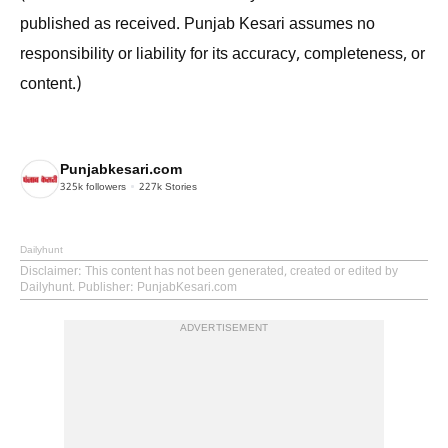
published as received. Punjab Kesari assumes no
responsibility or liability for its accuracy, completeness, or
content.)
Punjabkesari.com
325k
followers
227k
Stories
Dailyhunt
Disclaimer
: This content has not been generated, created or edited by
Dailyhunt. Publisher: PunjabKesari.com
ADVERTISEMENT