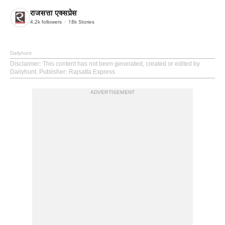
राजसत्ता एक्सप्रेस
4.2k
followers
18k
Stories
Dailyhunt
Disclaimer
: This content has not been generated, created or edited by
Dailyhunt. Publisher: Rajsatta Express
ADVERTISEMENT