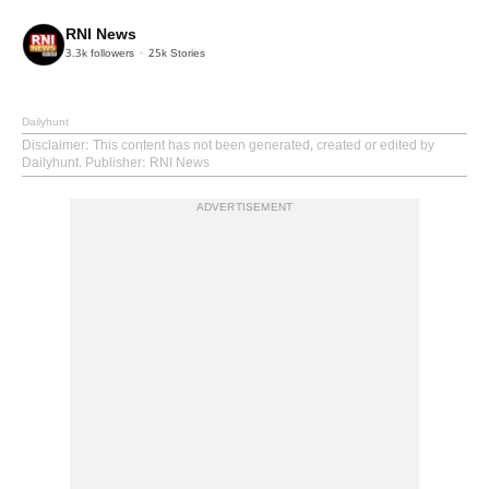
RNI News
3.3k
followers
25k
Stories
Dailyhunt
Disclaimer
: This content has not been generated, created or edited by
Dailyhunt. Publisher: RNI News
ADVERTISEMENT