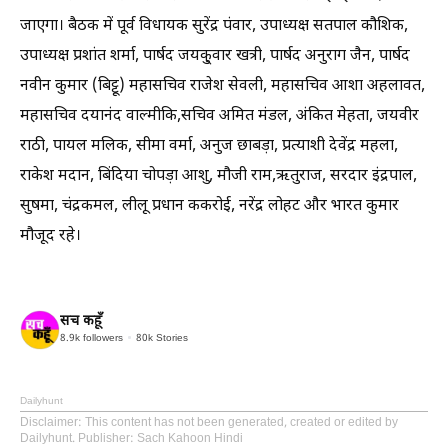
जाएगा। बैठक में पूर्व विधायक सुरेंद्र पंवार, उपाध्यक्ष सतपाल कौशिक,
उपाध्यक्ष प्रशांत शर्मा, पार्षद जयकु्वार खत्री, पार्षद अनुराग जैन, पार्षद
नवीन कुमार (बिट्टू) महासचिव राजेश सेवली, महासचिव आशा अहलावत,
महासचिव दयानंद वाल्मीकि,सचिव अमित मंडल, अंकित मेहता, जयवीर
राठी, पायल मलिक, सीमा वर्मा, अनुज छाबड़ा, प्रत्याशी देवेंद्र महला,
राकेश मदान, बिंदिया चोपड़ा आशु, मौजी राम,ऋतुराज, सरदार इंद्रपाल,
सुषमा, चंद्रकमल, लीलू प्रधान ककरोई, नरेंद्र लोहट और भारत कुमार
मौजूद रहे।
सच कहूँ
8.9k
followers
80k
Stories
Dailyhunt
Disclaimer
: This content has not been generated, created or edited by
Dailyhunt. Publisher: Sach Kahoon Hindi