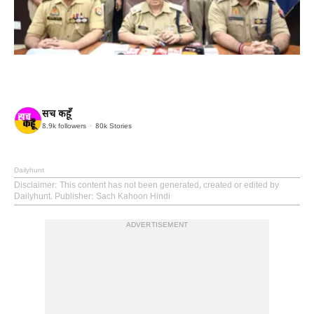
सच कहूँ
8.9k
followers
80k
Stories
Dailyhunt
Disclaimer
: This content has not been generated, created or edited by
Dailyhunt. Publisher: Sach Kahoon Hindi
ADVERTISEMENT