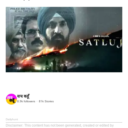
सच कहूँ
8.9k
followers
81k
Stories
Dailyhunt
Disclaimer
: This content has not been generated, created or edited by